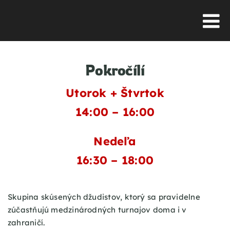
Skip
to
content
Pokročílí
Utorok + Štvrtok
14:00 – 16:00
Nedeľa
16:30 – 18:00
Skupina skúsených džudistov, ktorý sa pravidelne
zúčastňujú medzinárodných turnajov doma i v
zahraničí.